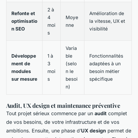
2 à
Refonte et
Amélioration de
4
Moye
optimisatio
la vitesse, UX et
moi
nne
n SEO
visibilité
s
Varia
Développe
1 à
ble
Fonctionnalités
ment de
3
(selo
adaptées à un
modules
moi
n le
besoin métier
sur mesure
s
besoi
spécifique
n)
Audit, UX design et maintenance préventive
Tout projet sérieux commence par un
audit
complet
de vos besoins, de votre infrastructure et de vos
ambitions. Ensuite, une phase d’
UX design
permet de