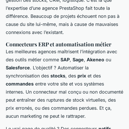
gestion des stocks, CRM, logistique. C’est là que
l’expertise d’une agence PrestaShop fait toute la
différence. Beaucoup de projets échouent non pas à
cause du site lui-même, mais à cause de mauvaises
connexions avec l’existant.
Connecteurs ERP et automatisation métier
Les meilleures agences maîtrisent l’intégration avec
des outils métier comme
SAP
,
Sage
,
Akeneo
ou
Salesforce
. L’objectif ? Automatiser la
synchronisation des
stocks
, des
prix
et des
commandes
entre votre site et vos systèmes
internes. Un connecteur mal conçu ou non documenté
peut entraîner des ruptures de stock virtuelles, des
prix erronés, ou des commandes perdues. Et ça,
aucun marketing ne peut le rattraper.
Le vrai gage de qualité ? Des connecteurs
natifs
,