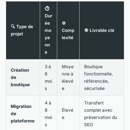
⏱️
Dur
ée
⚙️
🔍 Type de
mo
Comp
🎯 Livrable clé
projet
ye
lexité
nn
e
3 à
Moye
Boutique
Création
6
nne à
fonctionnelle,
de
moi
élevé
référencée,
boutique
s
e
sécurisée
4 à
Transfert
Migration
8
Élevé
complet avec
de
moi
e
préservation du
plateforme
s
SEO