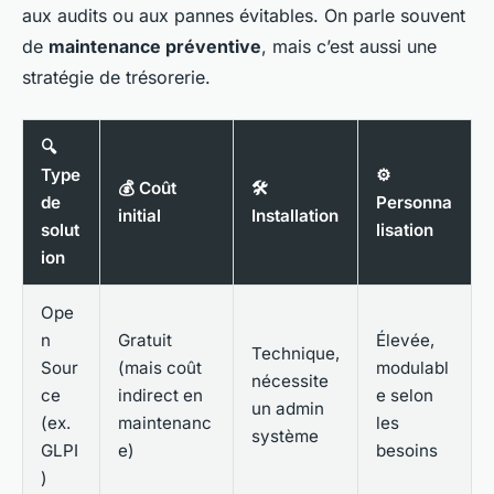
aux audits ou aux pannes évitables. On parle souvent
de
maintenance préventive
, mais c’est aussi une
stratégie de trésorerie.
🔍
Type
⚙️
💰 Coût
🛠️
de
Personna
initial
Installation
solut
lisation
ion
Ope
n
Gratuit
Élevée,
Technique,
Sour
(mais coût
modulabl
nécessite
ce
indirect en
e selon
un admin
(ex.
maintenanc
les
système
GLPI
e)
besoins
)