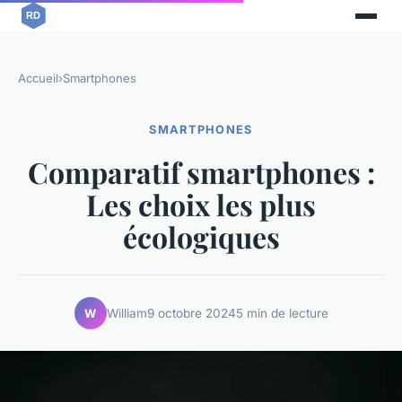
Accueil
›
Smartphones
SMARTPHONES
Comparatif smartphones :
Les choix les plus
écologiques
William
9 octobre 2024
5 min de lecture
W